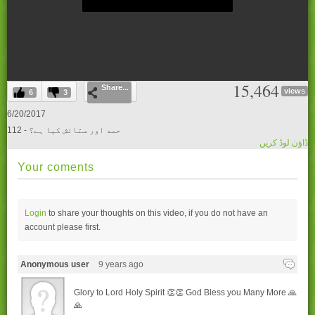
0
15,464
Share...
seconds
views
6
3
of
0
6/20/2017
seconds
112 - حمد اور ستائش کیا ہے؟
ڈاؤن لوڈ کریں
Your coments
Login
to share your thoughts on this video, if you do not have an
account please
first.
Anonymous user
9 years ago
Glory to Lord Holy Spirit 👏👏 God Bless you Many More 🙏
🙏