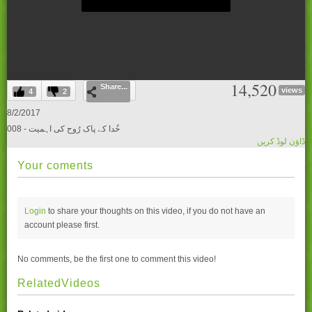
0
14,520
Share...
seconds
views
4
2
of
0
8/2/2017
seconds
008 - خُدا کے پاک رُوح کی اہمیت
ڈاؤن لوڈ کریں
Your coments
Login
to share your thoughts on this video, if you do not have an
account please
first.
No comments, be the first one to comment this video!
RelatedVideos