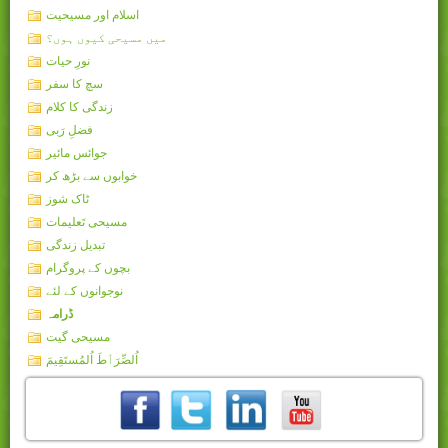
اسلام اور مسیحیت
میں مسیحی کیوں ہوں؟
نورِ حیات
سچ کا سفر
زندگی کا کلام
فضلِ رَبی
جوائس مائیر
خوابوں سے بڑھ کر
ٹاک شوز
مسیحی تَعلیمات
تبدیل زندگی
بچوں کے پروگرام
نوجوانوں کے لئے
ڈرامہ
مسیحی گیت
اُلصِّرَٲطَ اُلمُستَقِيمَ