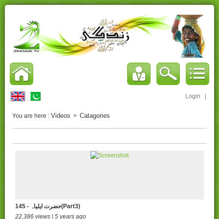
Login
|
Videos
Catagories
You are here :
>
145 - حضرت ایلیاہ(Part3)
22,386 views | 5 years ago