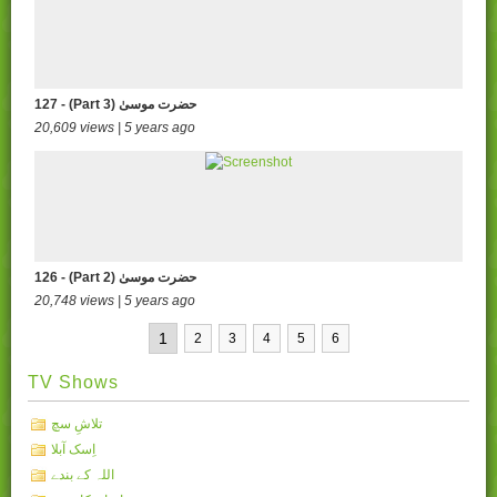
127 - (Part 3) حضرت موسیٰ
20,609 views | 5 years ago
126 - (Part 2) حضرت موسیٰ
20,748 views | 5 years ago
1
2
3
4
5
6
TV Shows
تلاشِ سچ
اِسک آبلا
اللہ کے بندے