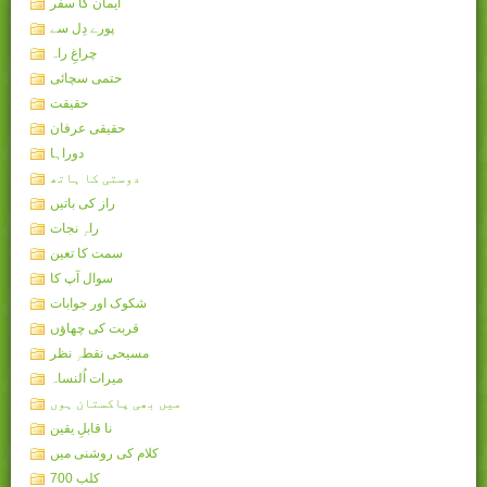
ایمان کا سفر
پورے دِل سے
چراغِ راہ
حتمی سچائی
حقیقت
حقیقی عرفان
دوراہا
دوستی کا ہاتھ
راز کی باتیں
راہِ نجات
سمت کا تعین
سوال آپ کا
شکوک اور جوابات
قربت کی چھاؤں
مسیحی نقطہِ نظر
میرات اُلنساہ
میں بھی پاکستان ہوں
نا قابلِ یقین
کلام کی روشنی میں
کلب 700