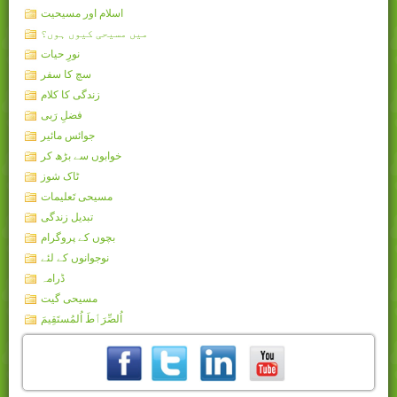
اسلام اور مسیحیت
میں مسیحی کیوں ہوں؟
نورِ حیات
سچ کا سفر
زندگی کا کلام
فضلِ رَبی
جوائس مائیر
خوابوں سے بڑھ کر
ٹاک شوز
مسیحی تَعلیمات
تبدیل زندگی
بچوں کے پروگرام
نوجوانوں کے لئے
ڈرامہ
مسیحی گیت
اُلصِّرَٲطَ اُلمُستَقِيمَ