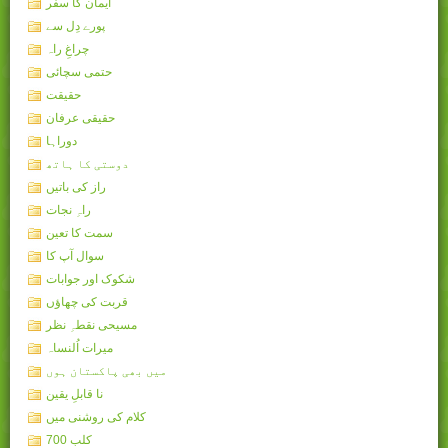
ایمان کا سفر
پورے دِل سے
چراغِ راہ
حتمی سچائی
حقیقت
حقیقی عرفان
دوراہا
دوستی کا ہاتھ
راز کی باتیں
راہِ نجات
سمت کا تعین
سوال آپ کا
شکوک اور جوابات
قربت کی چھاؤں
مسیحی نقطہِ نظر
میرات اُلنساہ
میں بھی پاکستان ہوں
نا قابلِ یقین
کلام کی روشنی میں
کلب 700